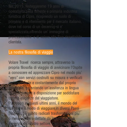
Nel 2015, festeggeremo 19 anni di
operativita’nella fiorente e primaria industria
turistica di Cipro, ricoprendo un ruolo di
primario e di riferimento per il mercato italiano,
dove nel corso di un decennio si e’
specializzata,offrendo un’ immagine di
professionalita’ e di valore alla Sua rispettabile
clientela.
La nostra filosofia di viaggio
Volare Travel ricerca sempre, attraverso la
propria filosofia di viaggio di avvicinare l’Ospite
a conoscere ed apprezzare Cipro nel modo piu’
“vero” con servizi costruiti su misura e verificati
personalmente e costantemente dal proprio
personale, garantendo un’assitenza in lingua
italiana sempre a disposizione per soddisfare
tutte le esigenze del viaggiatore.
Purtroppo in questi ultimi anni, il mondo del
turismo e il modo di viaggiare,in diversi Paesi
Stranieri ha subito radicali trasformazioni piu’
o meno volute o dettate da imprescindilbili
esigenze del nostro settore. Con nostro grande