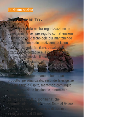
La Nostra societa
Nasce a Cipro nel 1996.
L’evoluzione della nostra organizzazione, in
questi anni ha sempre seguito con attenzione
lo svilluppo delle tecnologie pur mantenendo
inalterate le sue radici tradizionali e il suo
spirito di azienda familiare, basata sull’
attenzione al dettaglio e la cura dei minimi
particolari dei servizi. Il suo personale,
disponibile e dedicato, offre, sempre, un
caloroso benvenuto a tutti i suoi Ospiti.
Volare Travel, ha creduto fin dall’ inizio, nel
valore del contatto umano, offrendo un
prodotto personalizzato, secondo le esigenze
di ogni singolo Ospite, mantendo comunque
un’organizzazione funzionale, dinamica e
sempre attuale.
La flessibilita’ e la disponibilita’, che
contraddistingue lo spirito del Team di Volare
Travel ci ha sempre permesso di essere e
senterci vicino al Cliente.