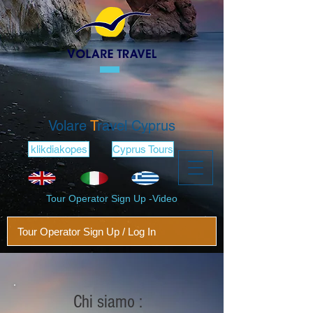
Volare
T
ravel Cyprus
klikdiakopes
Cyprus Tours
Tour Operator Sign Up -Video
Tour Operator Sign Up / Log In
Chi siamo :