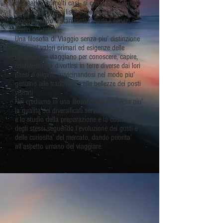
rammarico in molti casi si considera il Turista
un numero in una lista e niente piu’,
globalizzando e standardlizzando i servizi a
livello industriale.
Una filosofia di Viaggio senza piu’ distinzione
di alcuni valori primari ed esigenze delle
persone che viaggiano per conoscere, capire,
confrontarsi e divertirsi in terre diverse dai lori
paesi d’origine, avvicinandosi nel modo piu’
genuino alle tradizioni e alle bellezze dei posti
visitati
Noi crediamo in una filosofia che privilegia piu’
la qualita’dei diversificati servizi offerti la cura
e lo studio della preparazione e la costruzione
degli stessi seguendo l’evoluzione dei gusti e
delle curiosita’ del mercato, dando priorita’
all’aspetto umano del viaggiare.