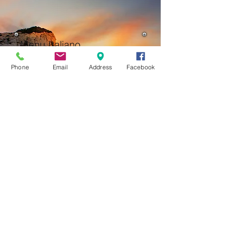
Menu Italiano
Home
Phone
Email
Address
Facebook
FIT
Tour del isola
Gruppi culturali
Gruppi Religiosi
Incentivi
Escursioni
Chi siamo
Agenzie